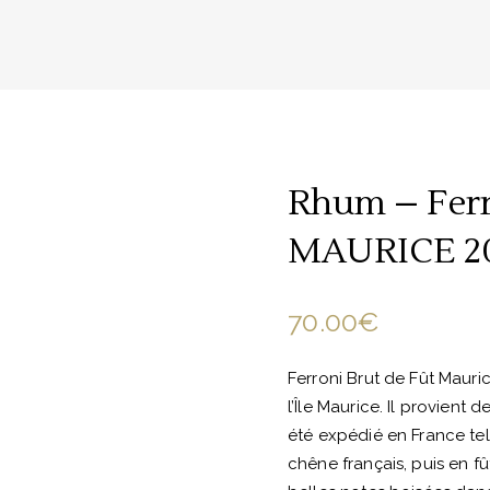
Rhum – Ferr
MAURICE 2
70.00
€
Ferroni Brut de Fût Mauri
l’Île Maurice. Il provient 
été expédié en France tel q
chêne français, puis en 