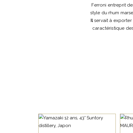
Ferroni entreprit d
style du rhum marsei
I
l
servait à exporter
caractéristique de
ALCOOL