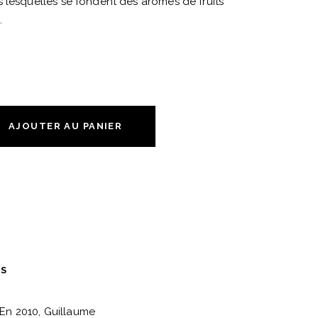
 lesquelles se fondent des arômes de fruits
.
AJOUTER AU PANIER
ES
 En 2010, Guillaume