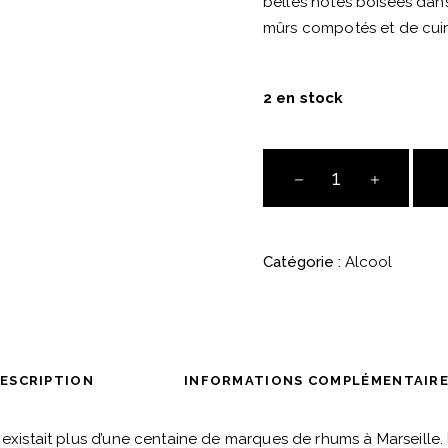
belles notes boisées dans
mûrs compotés et de cuir
2 en stock
Rhum
-
Ferroni
-
Catégorie :
Alcool
Brut
de
fût
-
MAURICE
ESCRIPTION
INFORMATIONS COMPLÉMENTAIR
2014
quantité
l existait plus d’une centaine de marques de rhums à Marseille.