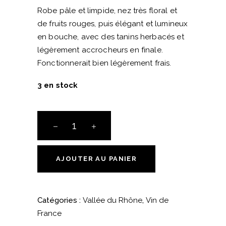
Robe pâle et limpide, nez très floral et
de fruits rouges, puis élégant et lumineux
en bouche, avec des tanins herbacés et
légèrement accrocheurs en finale.
Fonctionnerait bien légèrement frais.
3 en stock
Prima
Materia
-
Vincent
AJOUTER AU PANIER
Ruiz
-
Vin
Catégories :
Vallée du Rhône
,
Vin de
de
France
France