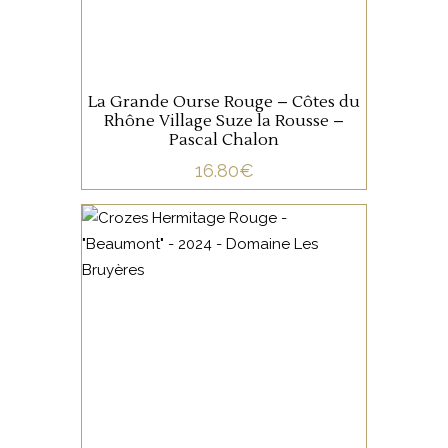
un vin intense, profond, qui
possède beaucoup de chair,
AJOUTER AU PANIER
et une formidable longueur.
La Grande Ourse Rouge – Côtes du
Rhône Village Suze la Rousse –
Pascal Chalon
16.80
€
VALLÉE DU RHÔNE
Rouge intense aux reflets
violacés où l’on retrouve les
caractères typiques de la
Syrah, sur des notes de
cassis, de violette, de fruits