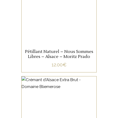
Libres, le pétillant naturel de
Moritz Prado : un vin vivant,
frais et authentique, élaboré
avec passion. Non dégorgé,
il présente un dépôt
important.
Pétillant Naturel – Nous Sommes
Libres – Alsace – Moritz Prado
AJOUTER AU PANIER
12.00
€
ALSACE
Le Crémant du Domaine
Bliemerose est un vin