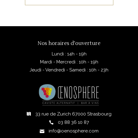
petits fruits rouges et d’épices
AJOUTER AU PANIER
douces. La finale est longue
et harmonieuse, alliant
puissance et légèreté,
signature des vins de terroir
alsaciens.
Nos horaires d’ouverture
Lundi : 14h - 19h
Mardi - Mercredi : 10h - 19h
Jeudi - Vendredi - Samedi : 10h - 23h
33 rue de Zurich 67000 Strasbourg
03 88 36 10 87
info@oenosphere.com