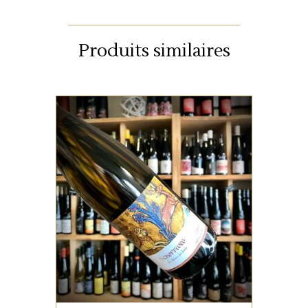
Produits similaires
ALSACE
Ce terroir au sol de calcaire
jaune est complanté d’une
dizaine de cépages
alsaciens. Il possède une
superbe complexité, une
bouche onctueuse, avec une
AJOUTER AU PANIER
très fine note tannique et une
finale élégante.