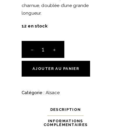
charnue, doublée d’une grande
longueur.
12 en stock
Pinot
Gris
Turckheim
-
AJOUTER AU PANIER
Alsace
-
Domaine
Catégorie :
Alsace
Zind
Humbrecht
DESCRIPTION
quantité
INFORMATIONS
COMPLÉMENTAIRES