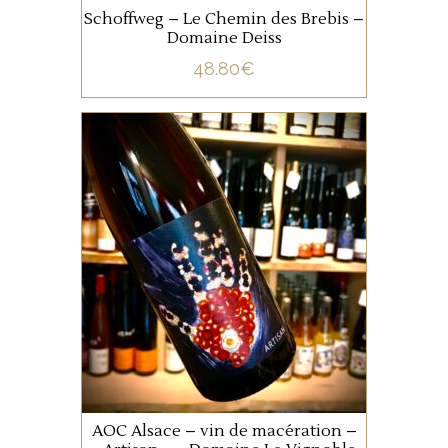
Schoffweg – Le Chemin des Brebis –
Domaine Deiss
48.80
€
ALSACE
Gewurztraminer et Pinot Gris,
macération. Fruit d’un vieux
vignoble planté par l’Aieul,
« le Reveur » est un
personnage secret,
misanthrope et un peu
AJOUTER AU PANIER
sourcier.
AOC Alsace – vin de macération –