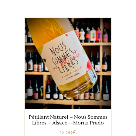
ALSACE
Découvrez Nous Sommes
Libres, le pétillant naturel de
Moritz Prado : un vin vivant,
frais et authentique, élaboré
avec passion. Non dégorgé,
il présente un dépôt
important.
Pétillant Naturel – Nous Sommes
Libres – Alsace – Moritz Prado
AJOUTER AU PANIER
12.00
€