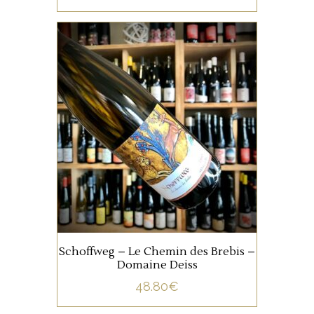
ALSACE
Ce terroir au sol de calcaire
jaune est complanté d’une
dizaine de cépages
alsaciens. Il possède une
superbe complexité, une
bouche onctueuse, avec une
AJOUTER AU PANIER
très fine note tannique et une
finale élégante.
Schoffweg – Le Chemin des Brebis –
Domaine Deiss
48.80
€