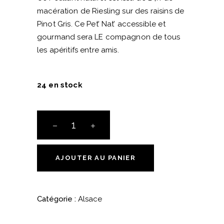
macération de Riesling sur des raisins de
Pinot Gris. Ce Pet’ Nat’ accessible et
gourmand sera LE compagnon de tous
les apéritifs entre amis.
24 en stock
Pet'
Nat'
-
Pétillant
AJOUTER AU PANIER
Naturel
-
Muller
Catégorie :
Alsace
Koeberle
quantité