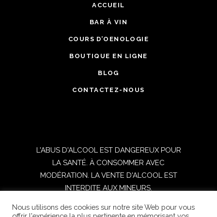
ACCUEIL
BAR À VIN
COURS D’OENOLOGIE
BOUTIQUE EN LIGNE
BLOG
CONTACTEZ-NOUS
L'ABUS D'ALCOOL EST DANGEREUX POUR
LA SANTÉ. À CONSOMMER AVEC
MODÉRATION. LA VENTE D'ALCOOL EST
INTERDITE AUX MINEURS.
Nous utilisons des cookies sur notre site Web pour vous
TOUS DROITS RESERVES © 2021
offrir l'expérience la plus pertinente en mémorisant vos