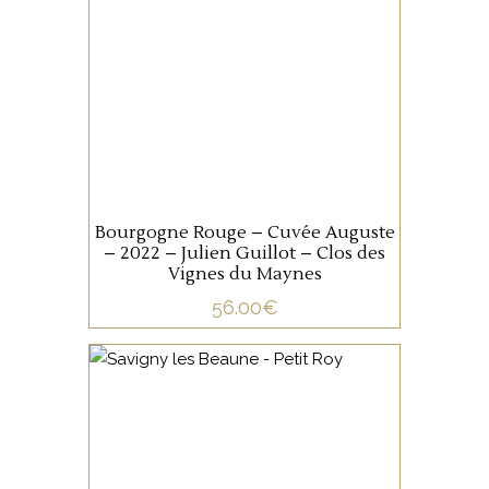
Sélection parcellaire de
vignes de Pinot Noir de 60
ans, élevées un an en fût de
chêne, pour un vin doté
d’une remarquable structure
tannique pouvant s’oublier
AJOUTER AU PANIER
quelques temps encore en
cave.
Bourgogne Rouge – Cuvée Auguste
– 2022 – Julien Guillot – Clos des
Vignes du Maynes
56.00
€
BOURGOGNE
Entre fruité et floral, ce vin