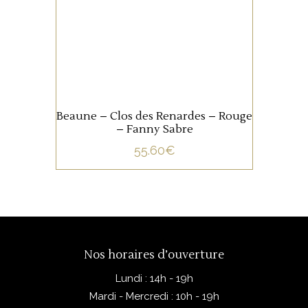
élégance. Le Pinot Noir
orienté sur la finesse, un nez
délicat, des tanins fondus, ce
qu’on aime en Bourgogne.
AJOUTER AU PANIER
Beaune – Clos des Renardes – Rouge
– Fanny Sabre
55.60
€
Nos horaires d’ouverture
Lundi : 14h - 19h
Mardi - Mercredi : 10h - 19h