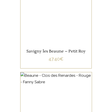
délicat possède une belle
aromatique et une jolie
texture.
AJOUTER AU PANIER
Savigny les Beaune – Petit Roy
47.40
€
BOURGOGNE
Fanny Sabre réalise un
Beaune Rouge tout en