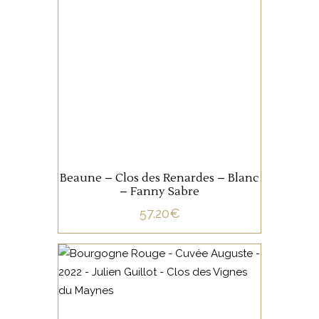
Le Clos Renarde est un des
terroirs phare du domaine,
travaillé avec un grand soin, il
produit un vin d’une belle
finesse avec un style orienté
plutôt sur la tension.
AJOUTER AU PANIER
Beaune – Clos des Renardes – Blanc
– Fanny Sabre
57.20
€
BOURGOGNE