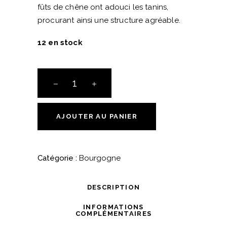
fûts de chêne ont adouci les tanins,
procurant ainsi une structure agréable.
12 en stock
L'Etrange
-
Maison
en
AJOUTER AU PANIER
Belles
Lies
quantité
Catégorie :
Bourgogne
DESCRIPTION
INFORMATIONS
COMPLÉMENTAIRES