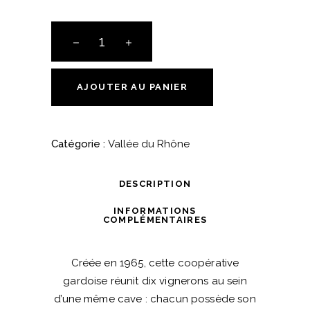
Cuvée
des
Galets
-
AJOUTER AU PANIER
Côtes
du
Rhône
Catégorie :
Vallée du Rhône
quantité
DESCRIPTION
INFORMATIONS
COMPLÉMENTAIRES
Créée en 1965, cette coopérative
gardoise réunit dix vignerons au sein
d’une même cave : chacun possède son