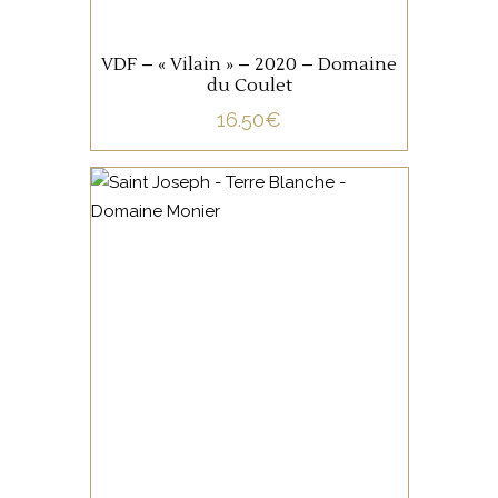
AJOUTER AU PANIER
VDF – « Vilain » – 2020 – Domaine
du Coulet
16.50
€
VALLÉE DU RHÔNE
Le Saint Joseph Terre
Blanche du Domaine Monier
est une belle syrah, pleine de
finesse et d’élégance, au
touché soyeux, aux arômes
épicés.
AJOUTER AU PANIER