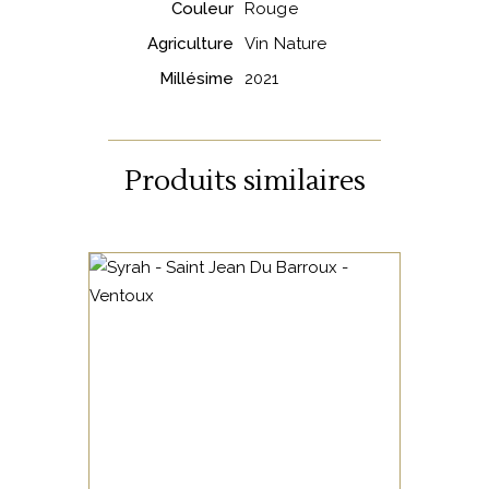
Couleur
Rouge
Agriculture
Vin Nature
Millésime
2021
Produits similaires
VALLÉE DU RHÔNE
Le Domaine Saint Jean du
Barroux possède une très
belle diversité géologique,
Philippe Gimel s’attache à les