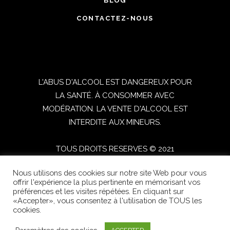
BLOG
CONTACTEZ-NOUS
L'ABUS D'ALCOOL EST DANGEREUX POUR
LA SANTÉ. À CONSOMMER AVEC
MODÉRATION. LA VENTE D'ALCOOL EST
INTERDITE AUX MINEURS.
TOUS DROITS RESERVES © 2021
OENOSPHERE | Réalisé par
DIGITICS
|
Nous utilisons des cookies sur notre site Web pour vous
Conditions générales de vente
|
Mentions
offrir l'expérience la plus pertinente en mémorisant vos
légales
préférences et les visites répétées. En cliquant sur
«Accepter», vous consentez à l'utilisation de TOUS les
cookies.