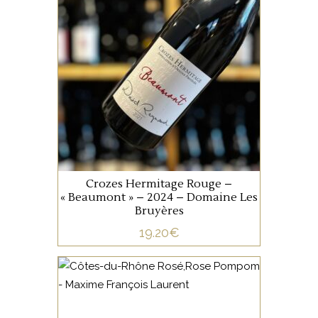
Rouge intense aux reflets
violacés où l’on retrouve les
caractères typiques de la
Syrah, sur des notes de
cassis, de violette, de fruits
noirs, de cuir et d’épices.
AJOUTER AU PANIER
Vendange et tri manuel sur
pieds et sur table de tri
Crozes Hermitage Rouge –
égrappage à 100 %.
« Beaumont » – 2024 – Domaine Les
Encuvage et décuvage par
Bruyères
gravité. Vinification
19.20
€
traditionnelle en cuves béton
brut et cuvaison de 2 à 3
semaines avec remontage et
VALLÉE DU RHÔNE
balayage des lies,
pressurage avec un pressoir