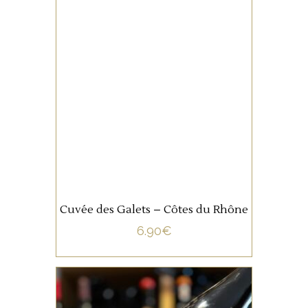
VALLÉE DU RHÔNE
AOC Côtes du Rhône, la
cuvée des Galets est non
filtré, un vin souple à servir
sur des volailles du fromage,
et de la charcuterie
AJOUTER AU PANIER
Cuvée des Galets – Côtes du Rhône
6.90
€
VALLÉE DU RHÔNE