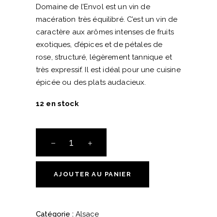
Domaine de l’Envol est un vin de
macération très équilibré. C’est
un vin de
caractère aux arômes intenses de fruits
exotiques, d’épices et de pétales de
rose, structuré, légèrement tannique et
très expressif. Il est idéal pour une cuisine
épicée ou des plats audacieux.
12 en stock
Gewurztraminer
Letzenberg
-
Macération
AJOUTER AU PANIER
-
Alsace
-
Catégorie :
Alsace