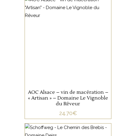
ALSACE
Gewurztraminer et Pinot Gris,
macération. Fruit d’un vieux
vignoble planté par l’Aieul,
« le Reveur » est un
personnage secret,
misanthrope et un peu
AJOUTER AU PANIER
sourcier.
AOC Alsace – vin de macération –
« Artisan » – Domaine Le Vignoble
du Rêveur
24.70
€