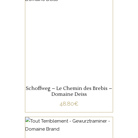
ALSACE
Ce terroir au sol de calcaire
jaune est complanté d’une
dizaine de cépages
alsaciens. Il possède une
superbe complexité, une
bouche onctueuse, avec une
AJOUTER AU PANIER
très fine note tannique et une
finale élégante.
Schoffweg – Le Chemin des Brebis –
Domaine Deiss
48.80
€
ALSACE