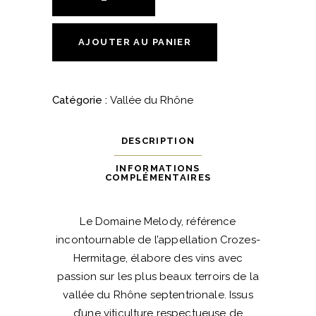
-
Crozes-
Hermitage
AJOUTER AU PANIER
Rouge
-
Domaine
Catégorie :
Vallée du Rhône
Melody
quantité
DESCRIPTION
INFORMATIONS
COMPLÉMENTAIRES
Le Domaine Melody, référence
incontournable de l’appellation Crozes-
Hermitage, élabore des vins avec
passion sur les plus beaux terroirs de la
vallée du Rhône septentrionale. Issus
d’une viticulture respectueuse de