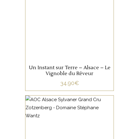
Une belle macération de 6
mois en Amphore, possèdant
une complexité envoutante,
et une grande longueur.
AJOUTER AU PANIER
Un Instant sur Terre – Alsace – Le
Vignoble du Rêveur
34.90
€
ALSACE
Ce sylvaner est issu du seul
terroir où le sylvaner peut