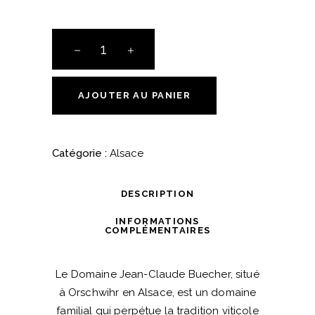
Crémant
d'Alsace
-
Sang
AJOUTER AU PANIER
Froid
-
Domaine
Catégorie :
Alsace
Jean-
Claude
DESCRIPTION
Buecher
quantité
INFORMATIONS
COMPLÉMENTAIRES
Le Domaine Jean-Claude Buecher, situé
à Orschwihr en Alsace, est un domaine
familial qui perpétue la tradition viticole