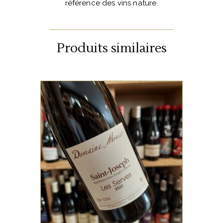
référence des vins nature.
Produits similaires
VALLÉE DU RHÔNE
On adore les vins de chez
Monier Perreol, en général, et
les Serves tout
particulièrement. Une
sélection parcellaire, qui
exprime la quintessence du
AJOUTER AU PANIER
terroir.