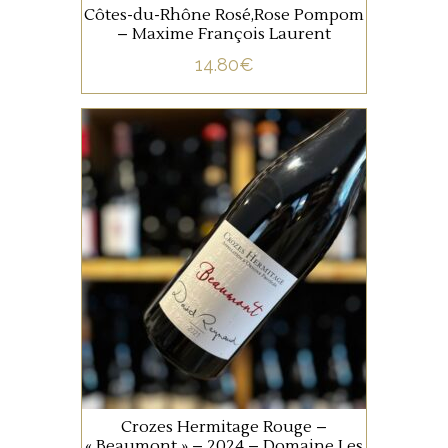
Côtes-du-Rhône Rosé,Rose Pompom
– Maxime François Laurent
14.80
€
VALLÉE DU RHÔNE
Rouge intense aux reflets
violacés où l’on retrouve les
caractères typiques de la
Syrah, sur des notes de
cassis, de violette, de fruits
noirs, de cuir et d’épices.
AJOUTER AU PANIER
Vendange et tri manuel sur
pieds et sur table de tri
Crozes Hermitage Rouge –
égrappage à 100 %.
« Beaumont » – 2024 – Domaine Les