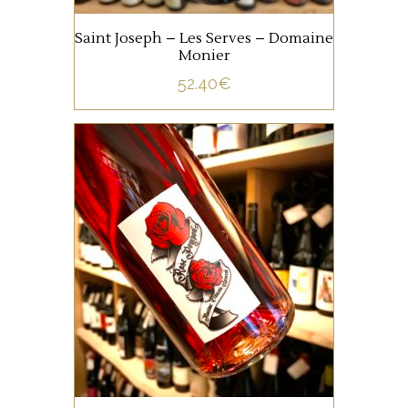
Saint Joseph – Les Serves – Domaine
Monier
52.40
€
VALLÉE DU RHÔNE
Rose Pompon donne envie
de passer à table, c’est un
rosé qui possède une jolie
matière, avec des nuances
fruitées et épicées.
AJOUTER AU PANIER