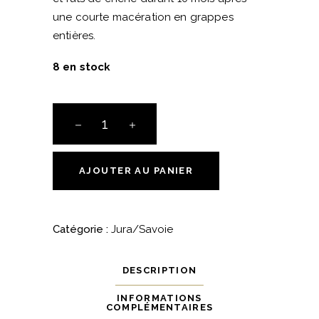
une courte macération en grappes
entières.
8 en stock
Côtes
du
Jura
-
AJOUTER AU PANIER
Poulsard
-
2023
Catégorie :
Jura/Savoie
-
Domaine
DESCRIPTION
des
Marnes
INFORMATIONS
COMPLÉMENTAIRES
Blanches