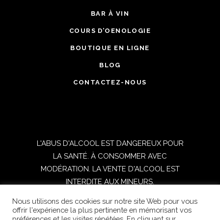
BAR À VIN
COURS D’OENOLOGIE
BOUTIQUE EN LIGNE
BLOG
CONTACTEZ-NOUS
L'ABUS D'ALCOOL EST DANGEREUX POUR
LA SANTÉ. À CONSOMMER AVEC
MODÉRATION. LA VENTE D'ALCOOL EST
INTERDITE AUX MINEURS.
Nous utilisons des cookies sur notre site Web pour vous
TOUS DROITS RESERVES © 2021
offrir l'expérience la plus pertinente en mémorisant vos
préférences et les visites répétées. En cliquant sur
OENOSPHERE | Réalisé par
DIGITICS
|