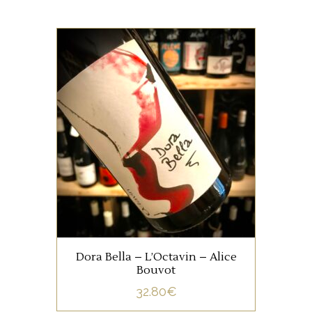
JURA/SAVOIE
Un jus électrisant que ce
Poulsard!
AJOUTER AU PANIER
Dora Bella – L’Octavin – Alice
Bouvot
32.80
€