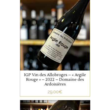
JURA/SAVOIE
La cuvée » Argile » rouge
est issu d’un assemblage de
Gamay, Mondeuse et Persan.
Elle provient des vignes
d’exposition Ouest du coteau
de schiste noir et argileux, de
AJOUTER AU PANIER
Saint-Pierre de Soucy. Cette
cuvée a une garde d’environ
IGP Vin des Allobroges – « Argile
5 ans et s’accordera à
Rouge » – 2022 – Domaine des
merveille sur des
Ardoisières
charcuteries, viandes rouges
29.00
€
et de certains fromages.