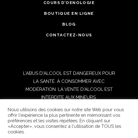
COURS D’OENOLOGIE
BOUTIQUE EN LIGNE
BLOG
CONTACTEZ-NOUS
L'ABUS D'ALCOOL EST DANGEREUX POUR
LA SANTÉ. À CONSOMMER AVEC
MODÉRATION. LA VENTE D'ALCOOL EST
INTERDITE AUX MINEURS.
Nous utilisons des cookies sur notre site Web pour vous
TOUS DROITS RESERVES © 2021
offrir l'expérience la plus pertinente en mémorisant vos
préférences et les visites répétées. En cliquant sur
OENOSPHERE | Réalisé par
DIGITICS
|
«Accepter», vous consentez à l'utilisation de TOUS les
Conditions générales de vente
|
Mentions
cookies.
légales