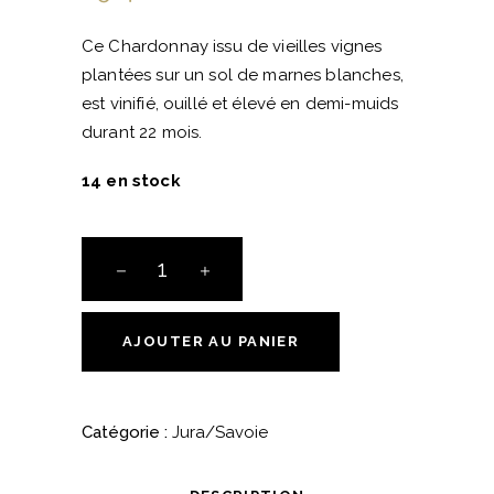
Ce Chardonnay issu de vieilles vignes
plantées sur un sol de marnes blanches,
est vinifié, ouillé et élevé en demi-muids
durant 22 mois.
14 en stock
Côtes
du
Jura
-
AJOUTER AU PANIER
Chardonnay
"En
Quatre
Catégorie :
Jura/Savoie
Vis"
-