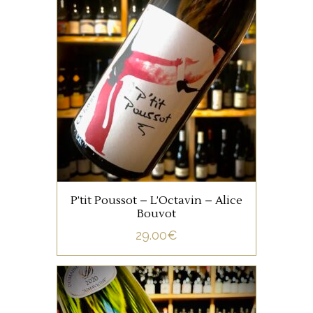
JURA/SAVOIE
Ce chardonnay issu d’un
terroir de marnes rouges
présente un profil minéral,
sec et fruité dans un style
bien nature, typique des vins
d’Alice Bouvot.
AJOUTER AU PANIER
P’tit Poussot – L’Octavin – Alice
Bouvot
29.00
€
JURA/SAVOIE