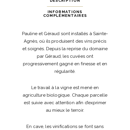
DESCRIPTION
2020
-
INFORMATIONS
COMPLÉMENTAIRES
Domaine
des
Pauline et Géraud sont installés à Sainte-
Marnes
Agnès, où ils produisent des vins précis
Blanches
et soignés. Depuis la reprise du domaine
quantité
par Géraud, les cuvées ont
progressivement gagné en finesse et en
régularité.
Le travail à la vigne est mené en
agriculture biologique. Chaque parcelle
est suivie avec attention afin d’exprimer
au mieux le terroir.
En cave, les vinifications se font sans