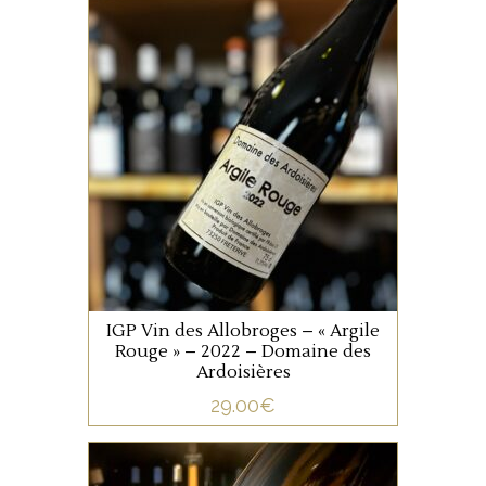
JURA/SAVOIE
La cuvée » Argile » rouge
est issu d’un assemblage de
Gamay, Mondeuse et Persan.
Elle provient des vignes
d’exposition Ouest du coteau
de schiste noir et argileux, de
AJOUTER AU PANIER
Saint-Pierre de Soucy. Cette
cuvée a une garde d’environ
IGP Vin des Allobroges – « Argile
5 ans et s’accordera à
Rouge » – 2022 – Domaine des
merveille sur des
Ardoisières
charcuteries, viandes rouges
29.00
€
et de certains fromages.