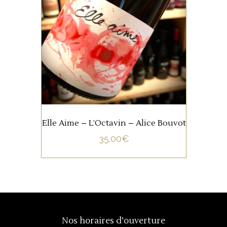
Un cépage rouge et un
cépage blanc qui se
rencontre dans un mariage
fort heureux, on aime!
AJOUTER AU PANIER
Elle Aime – L’Octavin – Alice Bouvot
35.00
€
Nos horaires d’ouverture