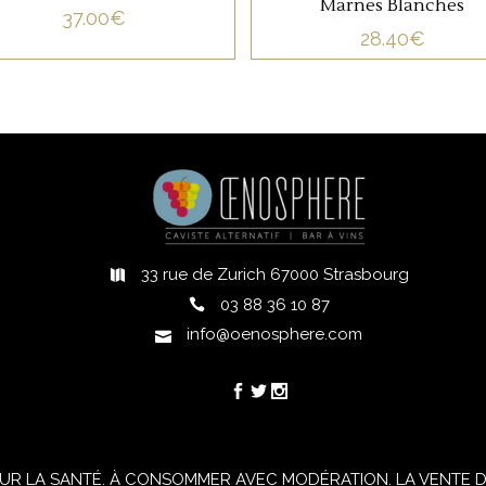
Marnes Blanches
37.00
€
28.40
€
33 rue de Zurich 67000 Strasbourg
h
03 88 36 10 87
info@oenosphere.com
UR LA SANTÉ. À CONSOMMER AVEC MODÉRATION. LA VENTE D'