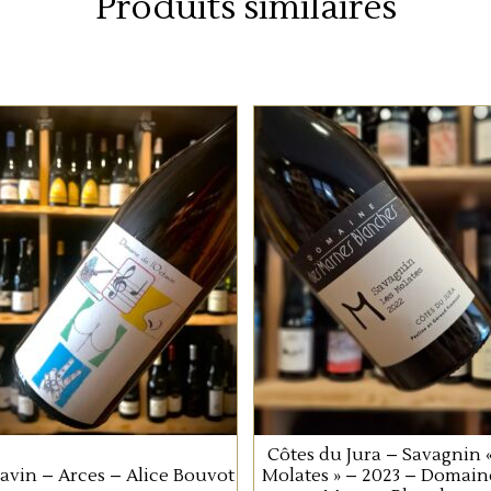
Produits similaires
JURA/SAVOIE
JURA/SAVOIE
Ce chardonnay macéré
Ce Savagnin issu de
deux mois en cuve
vignes de 20 ans planté
exprime toute la richesse
sur un sol de marnes d
du terroir jurassien.
Lias, est vinifié, élevé et
ouillé en foudre et fûts 
chêne durant 10 mois.
AJOUTER AU PANIER
AJOUTER AU PANIER
Côtes du Jura – Savagnin «
avin – Arces – Alice Bouvot
Molates » – 2023 – Domain