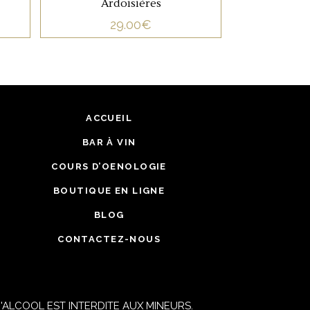
Ardoisières
et s’accordera à merveille
29.00
€
sur des charcuteries,
viandes rouges et de
certains fromages.
ACCUEIL
BAR À VIN
COURS D’OENOLOGIE
BOUTIQUE EN LIGNE
BLOG
CONTACTEZ-NOUS
ALCOOL EST INTERDITE AUX MINEURS.