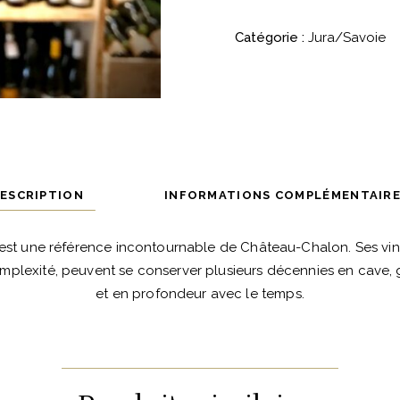
2017
Catégorie :
Jura/Savoie
-
Domaine
Macle
quantité
ESCRIPTION
INFORMATIONS COMPLÉMENTAIR
st une référence incontournable de Château-Chalon. Ses vins
mplexité, peuvent se conserver plusieurs décennies en cave,
et en profondeur avec le temps.