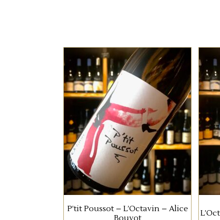
JURA/SAVOIE
Ce chardonnay issu d’un
terroir de marnes rouges
présente un profil minéral,
sec et fruité dans un style
bien nature, typique des
vins d’Alice Bouvot.
AJOUTER AU PANIER
P’tit Poussot – L’Octavin – Alice
L’Oct
Bouvot