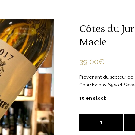
Côtes du Ju
Macle
39.00
€
Provenant du secteur de
Chardonnay 65% et Savagn
10 en stock
Côtes
du
Jura