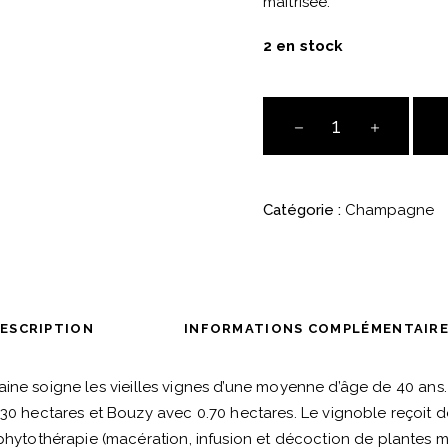
maîtrisée.
2 en stock
Champagne
Marguet
"Yuman
22"
Catégorie :
Champagne
Blanc
de
Blancs
Premier
Cru
ESCRIPTION
INFORMATIONS COMPLÉMENTAIR
quantité
ine soigne les vieilles vignes d’une moyenne d’âge de 40 ans. E
0 hectares et Bouzy avec 0.70 hectares. Le vignoble reçoit d
hytothérapie (macération, infusion et décoction de plantes m