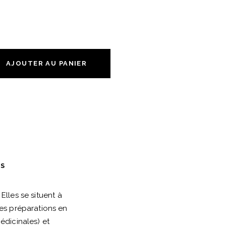
AJOUTER AU PANIER
ES
lles se situent à
es préparations en
édicinales) et