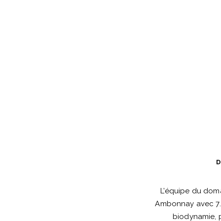
D
L’équipe du doma
Ambonnay avec 7.3
biodynamie, p