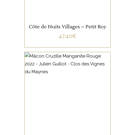
AJOUTER AU PANIER
Côte de Nuits Villages – Petit Roy
47.40
€
BOURGOGNE
Cette cuvée est issue
exclusivement de Gamay à
petit grain. Une finesse et une
saveur incomparables pour
cette cuvée très prisée du
domaine.
AJOUTER AU PANIER