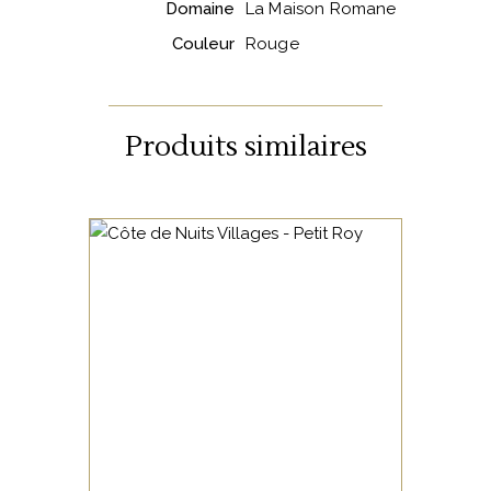
Domaine
La Maison Romane
Couleur
Rouge
Produits similaires
BOURGOGNE
Un pinot noir Bourguignon
de belle facture, l’un des
premiers vins de ce vigneron.