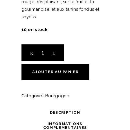
rouge très plaisant, sur le fruit et la
gourmandise, et aux tanins fondus et
soyeux.
10 en stock
Bourgogne
Rouge
2018
-
AJOUTER AU PANIER
La
Maison
Romane
Catégorie :
Bourgogne
quantité
DESCRIPTION
INFORMATIONS
COMPLÉMENTAIRES