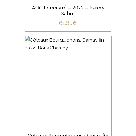
AOC Pommard – 2022 – Fanny
Sabre
61.60
€
BOURGOGNE
Bouquet fruité où poivre vert,
épices et herbes aromatiques
se conjuguent. Bouche très
gouleyante avec un joli relief
et des tannins
merveilleusement fondus.
AJOUTER AU PANIER
Côteaux Bourguignons, Gamay fin