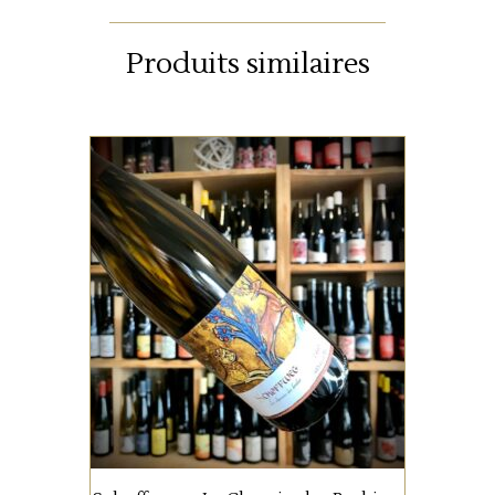
Produits similaires
ALSACE
Ce terroir au sol de calcaire
jaune est complanté d’une
dizaine de cépages
alsaciens. Il possède une
superbe complexité, une
bouche onctueuse, avec une
AJOUTER AU PANIER
très fine note tannique et une
finale élégante.