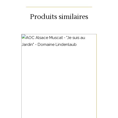
Produits similaires
ALSACE
Ce muscat, non filtré, non
sulfité, présente une robe
trouble. Le nez reflète le
cépage, parfumé, floral, il
conserve également une
touche nature. La bouche est
AJOUTER AU PANIER
fraîche, légèrement perlante,
on retrouve en finale une fine