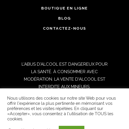
BOUTIQUE EN LIGNE
BLOG
CONTACTEZ-NOUS
L'ABUS D'ALCOOL EST DANGEREUX POUR
LA SANTÉ. À CONSOMMER AVEC
MODÉRATION. LA VENTE D'ALCOOL EST
INTERDITE AUX MINEURS.
Nous utilisons des cookies sur notre site Web pour vous
TOUS DROITS RESERVES © 2021
offrir l'expérience la plus pertinente en mémorisant vos
préférences et les visites répétées. En cliquant sur
OENOSPHERE | Réalisé par
DIGITICS
|
«Accepter», vous consentez à l'utilisation de TOUS les
Conditions générales de vente
|
Mentions
cookies.
légales