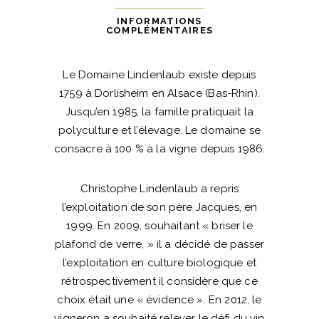
1L
-
INFORMATIONS
COMPLÉMENTAIRES
Domaine
Lindenlaub
Le Domaine Lindenlaub existe depuis
quantité
1759 à Dorlisheim en Alsace (Bas-Rhin).
Jusqu’en 1985, la famille pratiquait la
polyculture et l’élevage. Le domaine se
consacre à 100 % à la vigne depuis 1986.
Christophe Lindenlaub a repris
l’exploitation de son père Jacques, en
1999. En 2009, souhaitant « briser le
plafond de verre, » il a décidé de passer
l’exploitation en culture biologique et
rétrospectivement il considère que ce
choix était une « évidence ». En 2012, le
vigneron a souhaité relever le défi du vin