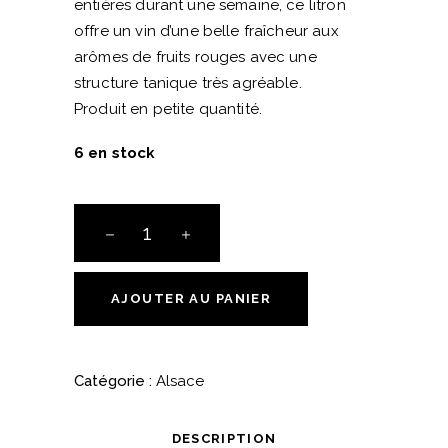
entières durant une semaine, ce litron
offre un vin d’une belle fraîcheur aux
arômes de fruits rouges avec une
structure tanique très agréable.
Produit en petite quantité.
6 en stock
AOC
Alsace
Pinot
Noir
AJOUTER AU PANIER
-
"La
Tétine
Catégorie :
Alsace
à
Kiki"
DESCRIPTION