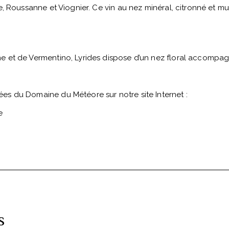
e, Roussanne et Viognier. Ce vin au nez minéral, citronné et m
 et de Vermentino, Lyrides dispose d’un nez floral accompagn
s du Domaine du Météore sur notre site Internet :
e
s