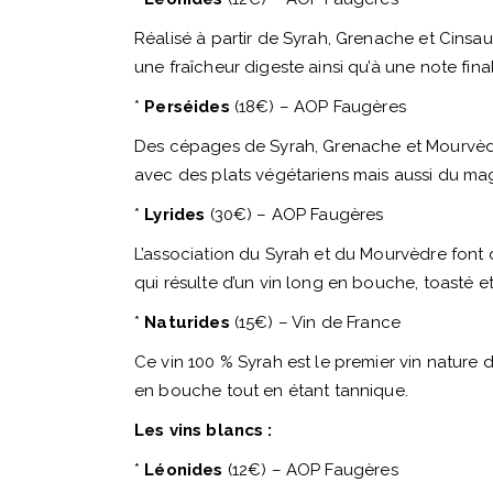
Réalisé à partir de Syrah, Grenache et Cinsaul
une fraîcheur digeste ainsi qu’à une note fina
*
Perséides
(18€) – AOP Faugères
Des cépages de Syrah, Grenache et Mourvèdre
avec des plats végétariens mais aussi du mag
*
Lyrides
(30€) – AOP Faugères
L’association du Syrah et du Mourvèdre font d
qui résulte d’un vin long en bouche, toasté et 
*
Naturides
(15€) – Vin de France
Ce vin 100 % Syrah est le premier vin nature 
en bouche tout en étant tannique.
Les vins blancs :
*
Léonides
(12€) – AOP Faugères