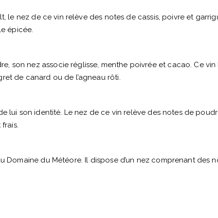
t, le nez de ce vin relève des notes de cassis, poivre et garri
le épicée.
, son nez associe réglisse, menthe poivrée et cacao. Ce vin
ret de canard ou de l’agneau rôti.
e lui son identité. Le nez de ce vin relève des notes de poudr
frais.
du Domaine du Météore. Il dispose d’un nez comprenant des note