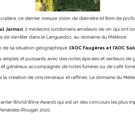
e cratère, ce dernier mesure 200m de diamètre et 80m de prof
aul Jarman
, 2 médecins londoniens amateurs de vin qui ont 
oisi de s’arrêter dans le Languedoc, au domaine du Météore.
e de sa situation géographique,
l’AOC Faugères et l’AOC Sai
 amples et puissants avec des notes épicées et senteurs de ga
les et généreux accompagnés de notes fumées ou de café torré
ans la création de vins minéraux et raffinés. Le domaine du Mé
nter World Wine Awards qui est un des concours les plus impo
 Perséides (Rouge) 2020.