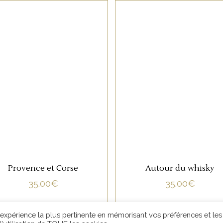
NON CATÉGORISÉ
NON CATÉGORISÉ
33 rue de Zurich 67000 Strasbourg
h
LIRE LA SUITE
LIRE LA SUITE
03 88 36 10 87
info@oenosphere.com
Provence et Corse
Autour du whisky
UR LA SANTÉ. À CONSOMMER AVEC MODÉRATION. LA VENTE D'
35.00
€
35.00
€
021 OENOSPHERE | Réalisé par
DIGITICS
|
Conditions générale
l'expérience la plus pertinente en mémorisant vos préférences et les