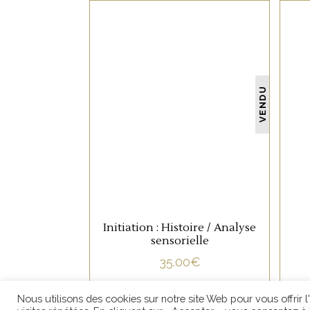
Nos horaires d’ouverture
Lundi : 14h - 19h
NON CATÉGORISÉ
VENDU
Mardi - Mercredi : 10h - 19h
Jeudi - Vendredi - Samedi : 10h - 23
LIRE LA SUITE
Initiation : Histoire / Analyse
sensorielle
L'ABUS D'ALCOOL EST DANGEREUX PO
35.00
€
TOUS DROITS RESERVES © 2
Nous utilisons des cookies sur notre site Web pour vous offrir 