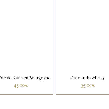
33 rue de Zurich 67000 Strasbourg
NON CATÉGORISÉ
NON CATÉGORISÉ
03 88 36 10 87
info@oenosphere.com
h
LIRE LA SUITE
LIRE LA SUITE
ôte de Nuits en Bourgogne
Autour du whisky
UR LA SANTÉ. À CONSOMMER AVEC MODÉRATION. LA VENTE D'
45.00
€
35.00
€
021 OENOSPHERE | Réalisé par
DIGITICS
|
Conditions générale