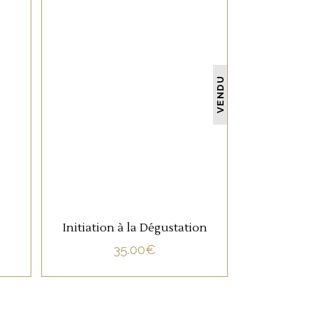
ACCUEIL
NON CATÉGORISÉ
VENDU
BAR À VIN
COURS D’OENOLOGIE
LIRE LA SUITE
BOUTIQUE EN LIGNE
BLOG
CONTACTEZ-NOUS
Initiation à la Dégustation
ALCOOL EST INTERDITE AUX MINEURS.
35.00
€
s de vente
|
Mentions légales