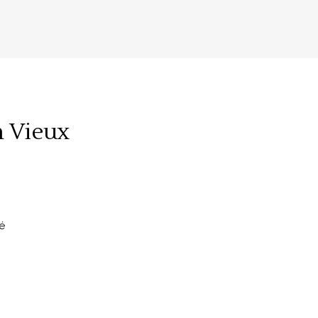
 Vieux
é