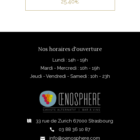
terroir singulier.
25.40
€
aromatique. Sa structure et
AJOUTER AU PANIER
son harmonie en font un vin
de gastronomie,
particulièrement adapté à
l’accompagnement de
volailles ou de plats délicats.
Nos horaires d’ouverture
Lundi : 14h - 19h
Mardi - Mercredi : 10h - 19h
Jeudi - Vendredi - Samedi : 10h - 23h
33 rue de Zurich 67000 Strasbourg
03 88 36 10 87
info@oenosphere.com