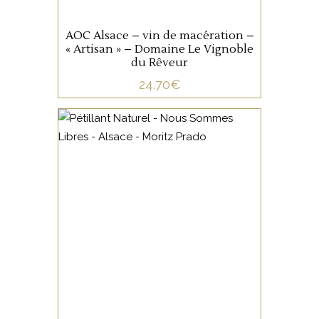
sourcier.
AOC Alsace – vin de macération –
« Artisan » – Domaine Le Vignoble
du Rêveur
24.70
€
ALSACE
Découvrez Nous Sommes
Libres, le pétillant naturel de
Moritz Prado : un vin vivant,
frais et authentique, élaboré
avec passion. Non dégorgé,
il présente un dépôt
important.