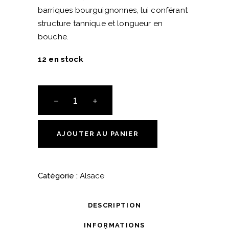
barriques bourguignonnes, lui conférant
structure tannique et longueur en
bouche.
12 en stock
Pinot
Noir
Barrique
-
AJOUTER AU PANIER
Alsace
-
2022
Catégorie :
Alsace
-
Domaine
DESCRIPTION
Bliemerose
quantité
INFORMATIONS