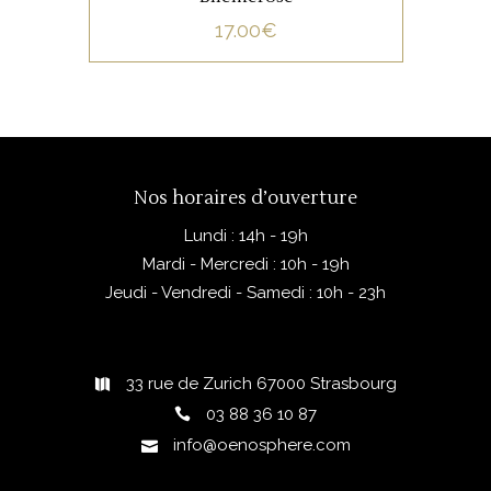
interventionniste, il séduit par
17.00
€
sa pureté aromatique et sa
texture harmonieuse. En
bouche, on retrouve des
notes d’agrumes, de fleurs
blanches et une minéralité
Nos horaires d’ouverture
délicate, avec une finale
longue et élégante, signature
Lundi : 14h - 19h
des vins de terroir alsaciens.
Mardi - Mercredi : 10h - 19h
Jeudi - Vendredi - Samedi : 10h - 23h
33 rue de Zurich 67000 Strasbourg
03 88 36 10 87
info@oenosphere.com