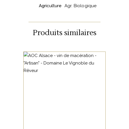
Agriculture
Agr. Biologique
Produits similaires
ALSACE
Gewurztraminer et Pinot Gris,
macération. Fruit d’un vieux
vignoble planté par l’Aieul,
« le Reveur » est un
personnage secret,
misanthrope et un peu
AJOUTER AU PANIER