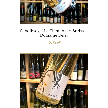
superbe complexité, une
bouche onctueuse, avec une
AJOUTER AU PANIER
très fine note tannique et une
finale élégante.
Schoffweg – Le Chemin des Brebis –
Domaine Deiss
48.80
€
ALSACE
« L’Espièle »
du Domaine
Stéphane Wantz, est un
assemblage de Muscat
Ottonel, de Sylvaner et
d’Auxerrois.