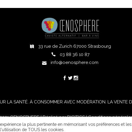
33 rue de Zurich 67000 Strasbourg
h
03 88 36 10 87
info@oenosphere.com
UR LA SANTÉ. À CONSOMMER AVEC MODÉRATION. LA VENTE D'
021 OENOSPHERE | Réalisé par
DIGITICS
|
Conditions générale
l'expérience la plus pertinente en mémorisant vos préférences et les
'utilisation de TOUS les cookies.