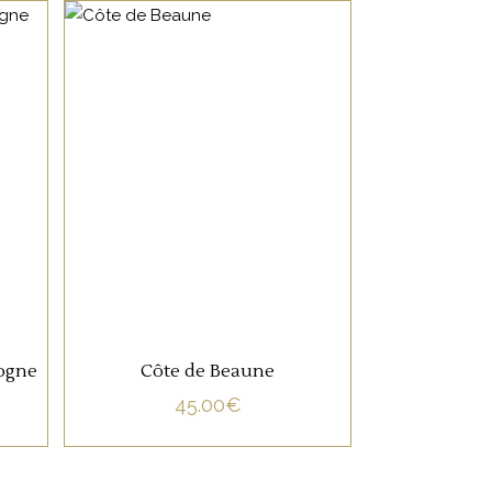
NON CATÉGORISÉ
LIRE LA SUITE
gogne
Côte de Beaune
45.00
€