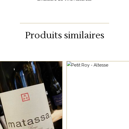
Produits similaires
VIN DE FRANCE
VIN DE FRANCE
Un vin au nez de fruits
Amoureux du cépage,
33 rue de Zurich 67000 Strasbourg
rouges, avec des notes
Seiichi Wang achète de
03 88 36 10 87
épicées et fumées. La
raisins d’altesse dans le
info@oenosphere.com
h
bouche est fraîche avec
Bugey et les vinfie ensui
es arômes de fruits mûrs.
chez lui en Bourgogne.