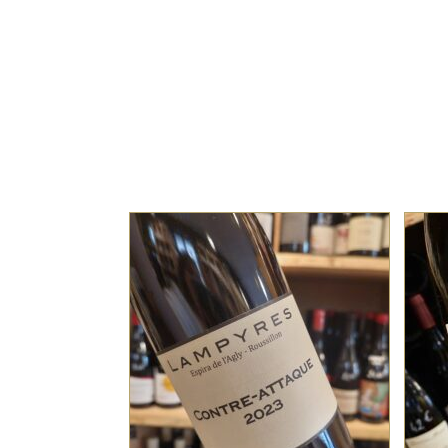
,
ROUSSILLON
VIN DE
FRANCE
Nos horaires d’ouverture
Lundi : 14h - 19h
Vignes âgées de
Mardi - Mercredi : 10h - 19h
Mourvèdre (~31 ans)
Jeudi - Vendredi - Samedi : 10h - 23
d