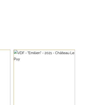
,
BORDEAUX
VIN DE
FRANCE
ACCUEIL
BAR À VIN
s
Issu de vignes
complantées avec 85%
COURS D’OENOLOGIE
te
de merlot, 7% de cabernet
BOUTIQUE EN LIGNE
sauvignon, 6% de