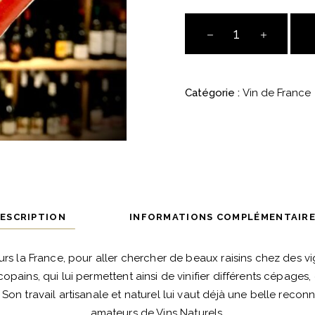
Le
Vol
Tige
du
Catégorie :
Vin de France
Cat
-
Olivier
Boulin
-
Le
Nez
ESCRIPTION
INFORMATIONS COMPLÉMENTAIR
de
Goth
urs la France, pour aller chercher de beaux raisins chez des v
quantité
copains, qui lui permettent ainsi de vinifier différents cépages
 Son travail artisanale et naturel lui vaut déjà une belle recon
amateurs de Vins Naturels.