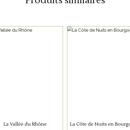
Produits similaires
NON CATÉGORISÉ
NON CATÉGORISÉ
33 rue de Zurich 67000 Strasbourg
h
LIRE LA SUITE
LIRE LA SUITE
03 88 36 10 87
info@oenosphere.com
La Vallée du Rhône
La Côte de Nuits en Bour
UR LA SANTÉ. À CONSOMMER AVEC MODÉRATION. LA VENTE D'