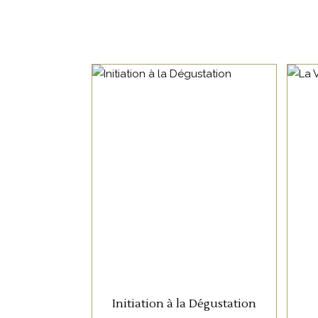
Nos horaires d’ouverture
Lundi : 14h - 19h
NON CATÉGORISÉ
Mardi - Mercredi : 10h - 19h
Jeudi - Vendredi - Samedi : 10h - 23
LIRE LA SUITE
Initiation à la Dégustation
L'ABUS D'ALCOOL EST DANGEREUX PO