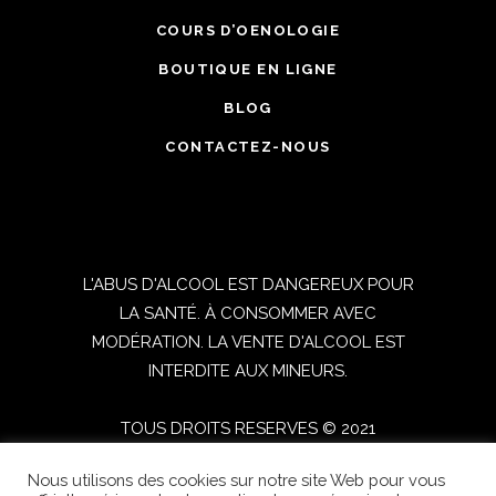
COURS D’OENOLOGIE
BOUTIQUE EN LIGNE
BLOG
CONTACTEZ-NOUS
L'ABUS D'ALCOOL EST DANGEREUX POUR
LA SANTÉ. À CONSOMMER AVEC
MODÉRATION. LA VENTE D'ALCOOL EST
INTERDITE AUX MINEURS.
TOUS DROITS RESERVES © 2021
OENOSPHERE | Réalisé par
DIGITICS
|
Nous utilisons des cookies sur notre site Web pour vous
Conditions générales de vente
|
Mentions