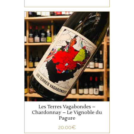
registre vif et salivant.
JURA/SAVOIE
AJOUTER AU PANIER
Ce joli Chardonnay de la
vallée de la Loue dans le
Doubs nous a totalement
séduit.
AJOUTER AU PANIER
Les Terres Vagabondes –
Chardonnay – Le Vignoble du
Pagure
20.00
€