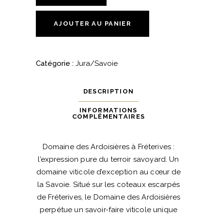
des
Allobroges
AJOUTER AU PANIER
-
"Schiste"
-
Catégorie :
Jura/Savoie
2022
-
DESCRIPTION
Domaine
des
INFORMATIONS
COMPLÉMENTAIRES
Ardoisières
quantité
Domaine des Ardoisières à Fréterives :
l’expression pure du terroir savoyard. Un
domaine viticole d’exception au cœur de
la Savoie. Situé sur les coteaux escarpés
de Fréterives, le Domaine des Ardoisières
perpétue un savoir-faire viticole unique