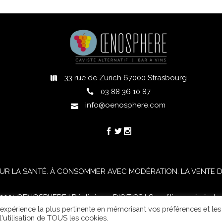
33 rue de Zurich 67000 Strasbourg
h
03 88 36 10 87
info@oenosphere.com
UR LA SANTÉ. À CONSOMMER AVEC MODÉRATION. LA VENTE D'
021 OENOSPHERE | Réalisé par
DIGITICS
|
Conditions générale
l'expérience la plus pertinente en mémorisant vos préférences et les
'utilisation de TOUS les cookies.