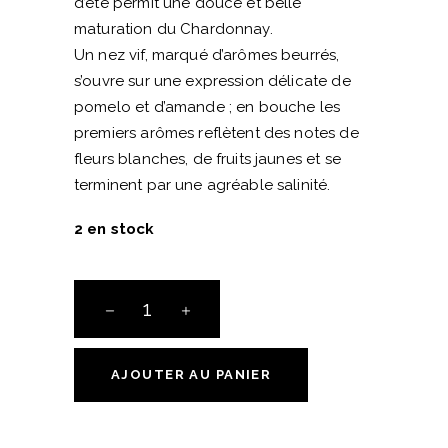
d’été permit une douce et belle
maturation du Chardonnay.
Un nez vif, marqué d’arômes beurrés,
s’ouvre sur une expression délicate de
pomelo et d’amande ; en bouche les
premiers arômes reflètent des notes de
fleurs blanches, de fruits jaunes et se
terminent par une agréable salinité.
2 en stock
Champagne
Telmont
-
Blanc
AJOUTER AU PANIER
de
Blancs