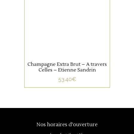
Assemblage de Pinot Noir
(80%) et de Pinot Blanc (20%).
Une cuvée de plaisir et de
gourmandise. Un champagne
à la précision remarquable.
Champagne Extra Brut – A travers
Celles – Etienne Sandrin
53.40
€
AJOUTER AU PANIER
Nos horaires d’ouverture