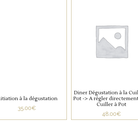
NON CATÉGORISÉ
NON CATÉGORISÉ
33 rue de Zurich 67000 Strasbourg
h
LIRE LA SUITE
LIRE LA SUITE
03 88 36 10 87
info@oenosphere.com
Diner Dégustation à la Cuil
nitiation à la dégustation
Pot -> A régler directement
UR LA SANTÉ. À CONSOMMER AVEC MODÉRATION. LA VENTE D'
Cuiller à Pot
35.00
€
48.00
€
021 OENOSPHERE | Réalisé par
DIGITICS
|
Conditions générale