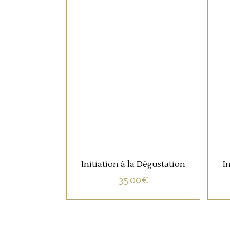
Nos horaires d’ouverture
Lundi : 14h - 19h
NON CATÉGORISÉ
Mardi - Mercredi : 10h - 19h
Jeudi - Vendredi - Samedi : 10h - 23
LIRE LA SUITE
Initiation à la Dégustation
I
L'ABUS D'ALCOOL EST DANGEREUX PO
35.00
€
TOUS DROITS RESERVES © 2