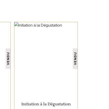
ACCUEIL
NON CATÉGORISÉ
VENDU
VENDU
BAR À VIN
COURS D’OENOLOGIE
LIRE LA SUITE
BOUTIQUE EN LIGNE
BLOG
CONTACTEZ-NOUS
Initiation à la Dégustation
ALCOOL EST INTERDITE AUX MINEURS.