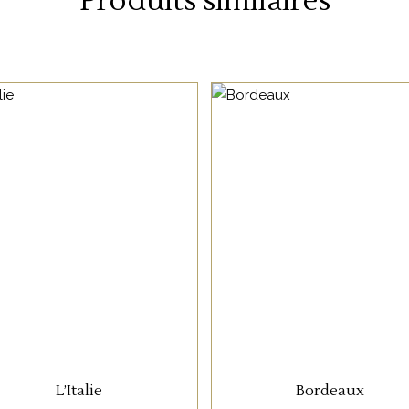
Produits similaires
33 rue de Zurich 67000 Strasbourg
NON CATÉGORISÉ
NON CATÉGORISÉ
03 88 36 10 87
info@oenosphere.com
h
LIRE LA SUITE
LIRE LA SUITE
L’Italie
Bordeaux
UR LA SANTÉ. À CONSOMMER AVEC MODÉRATION. LA VENTE D'