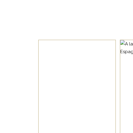
Nos horaires d’ouverture
Lundi : 14h - 19h
NON CATÉGORISÉ
Mardi - Mercredi : 10h - 19h
Jeudi - Vendredi - Samedi : 10h - 23
LIRE LA SUITE