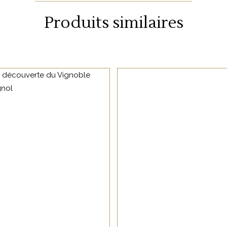
Produits similaires
NON CATÉGORISÉ
NON CATÉGORISÉ
33 rue de Zurich 67000 Strasbourg
h
LIRE LA SUITE
LIRE LA SUITE
03 88 36 10 87
info@oenosphere.com