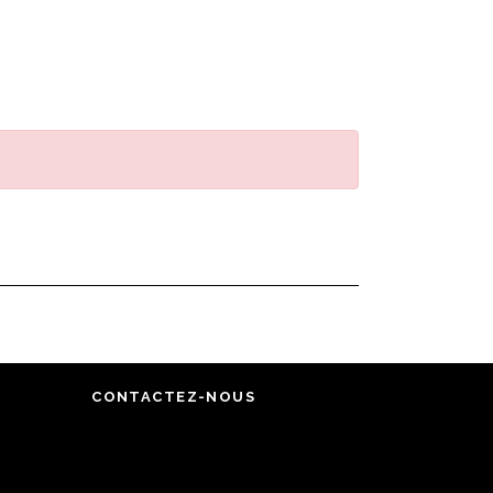
ACCUEIL
BAR À VIN
COURS D’OENOLOGIE
BOUTIQUE EN LIGNE
BLOG
CONTACTEZ-NOUS