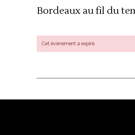
Bordeaux au fil du te
Cet évènement a expiré.
Nos horaires d’ouverture
Lundi : 14h - 19h
Mardi - Mercredi : 10h - 19h
Jeudi - Vendredi - Samedi : 10h - 23