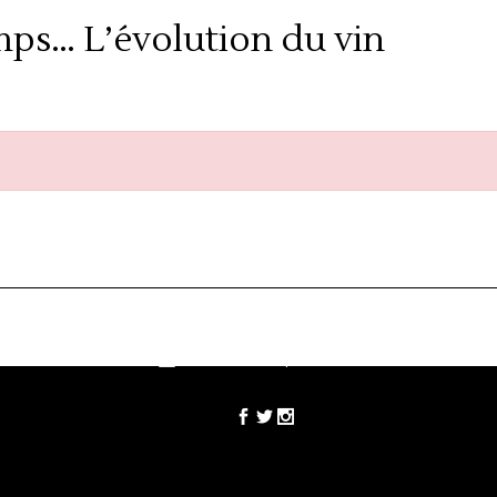
mps… L’évolution du vin
33 rue de Zurich 67000 Strasbourg
h
03 88 36 10 87
info@oenosphere.com