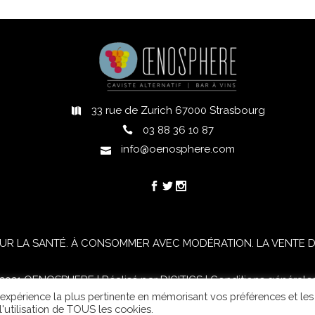
33 rue de Zurich 67000 Strasbourg
h
03 88 36 10 87
info@oenosphere.com
UR LA SANTÉ. À CONSOMMER AVEC MODÉRATION. LA VENTE D'
021 OENOSPHERE | Réalisé par
DIGITICS
|
Conditions générale
l'expérience la plus pertinente en mémorisant vos préférences et les
'utilisation de TOUS les cookies.