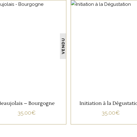
NON CATÉGORISÉ
NON CATÉGORISÉ
VENDU
LIRE LA SUITE
LIRE LA SUITE
Beaujolais – Bourgogne
Initiation à la Dégustati
35.00
€
35.00
€