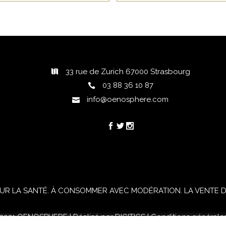
33 rue de Zurich 67000 Strasbourg
03 88 36 10 87
info@oenosphere.com
h
UR LA SANTÉ. À CONSOMMER AVEC MODÉRATION. LA VENTE D'
021 OENOSPHERE | Réalisé par
DIGITICS
|
Conditions générale