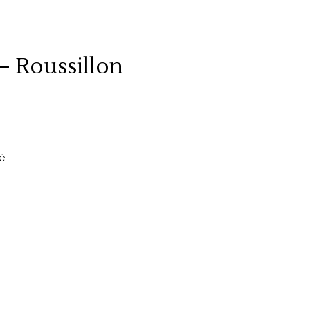
 Roussillon
é