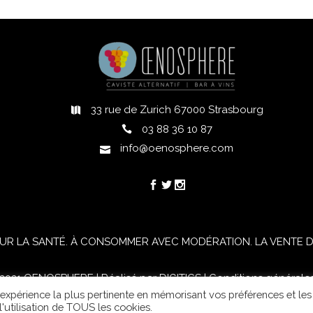
33 rue de Zurich 67000 Strasbourg
h
03 88 36 10 87
info@oenosphere.com
UR LA SANTÉ. À CONSOMMER AVEC MODÉRATION. LA VENTE D'
021 OENOSPHERE | Réalisé par
DIGITICS
|
Conditions générale
l'expérience la plus pertinente en mémorisant vos préférences et les
'utilisation de TOUS les cookies.